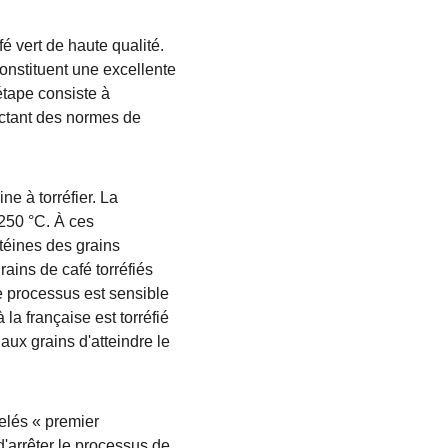
é vert de haute qualité. 
onstituent une excellente 
étape consiste à 
ectant des normes de 
e à torréfier. La 
250 °C. À ces 
otéines des grains 
ains de café torréfiés 
e processus est sensible 
 la française est torréfié 
ux grains d'atteindre le 
elés « premier 
d'arrêter le processus de 