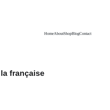
Home
About
Shop
Blog
Contact
 la française