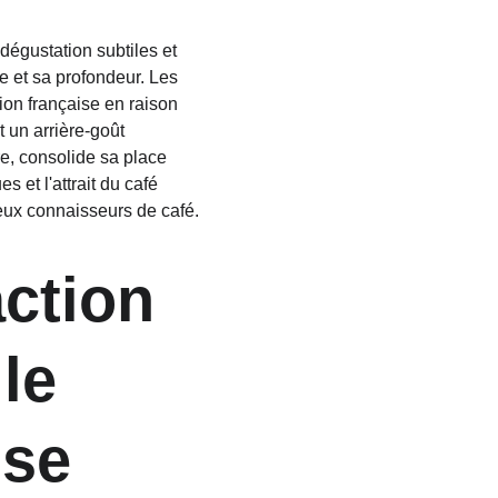
égustation subtiles et 
ce et sa profondeur. Les 
ion française en raison 
 un arrière-goût 
re, consolide sa place 
et l'attrait du café 
reux connaisseurs de café.
ction 
le 
ise