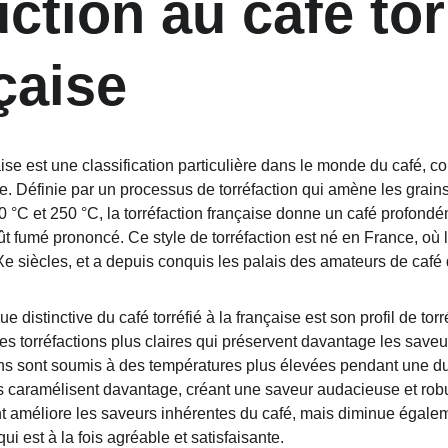
ction au café tor
çaise
çaise est une classification particulière dans le monde du café, 
e. Définie par un processus de torréfaction qui amène les grain
0 °C et 250 °C, la torréfaction française donne un café profondé
t fumé prononcé. Ce style de torréfaction est né en France, où l
Xe siècles, et a depuis conquis les palais des amateurs de café
ue distinctive du café torréfié à la française est son profil de tor
es torréfactions plus claires qui préservent davantage les saveurs
ns sont soumis à des températures plus élevées pendant une dur
s caramélisent davantage, créant une saveur audacieuse et robu
t améliore les saveurs inhérentes du café, mais diminue égalemen
ui est à la fois agréable et satisfaisante.