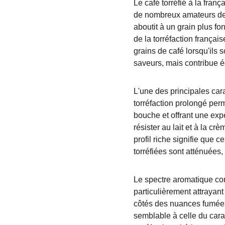
Le café torréfié à la franç
de nombreux amateurs de c
aboutit à un grain plus f
de la torréfaction frança
grains de café lorsqu'ils
saveurs, mais contribue é
L'une des principales cara
torréfaction prolongé perm
bouche et offrant une exp
résister au lait et à la cr
profil riche signifie que 
torréfiées sont atténuées,
Le spectre aromatique comp
particulièrement attrayant
côtés des nuances fumées 
semblable à celle du cara