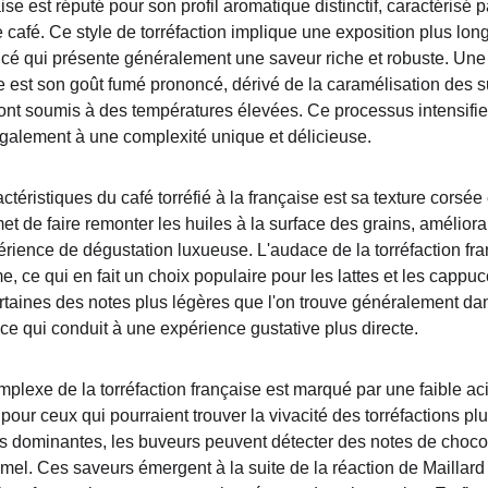
aise est réputé pour son profil aromatique distinctif, caractérisé 
afé. Ce style de torréfaction implique une exposition plus longu
oncé qui présente généralement une saveur riche et robuste. Une 
ise est son goût fumé prononcé, dérivé de la caramélisation des 
 sont soumis à des températures élevées. Ce processus intensifi
galement à une complexité unique et délicieuse.
ctéristiques du café torréfié à la française est sa texture corsée 
et de faire remonter les huiles à la surface des grains, améliora
érience de dégustation luxueuse. L'audace de la torréfaction fra
ème, ce qui en fait un choix populaire pour les lattes et les cappuc
certaines des notes plus légères que l'on trouve généralement da
 ce qui conduit à une expérience gustative plus directe.
lexe de la torréfaction française est marqué par une faible acid
 pour ceux qui pourraient trouver la vivacité des torréfactions pl
dominantes, les buveurs peuvent détecter des notes de chocola
mel. Ces saveurs émergent à la suite de la réaction de Maillard