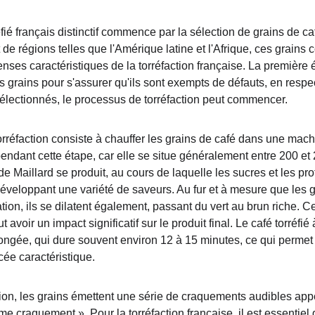
éfié français distinctif commence par la sélection de grains de caf
e régions telles que l'Amérique latine et l'Afrique, ces grains c
nses caractéristiques de la torréfaction française. La première 
es grains pour s'assurer qu'ils sont exempts de défauts, en resp
 sélectionnés, le processus de torréfaction peut commencer.
rréfaction consiste à chauffer les grains de café dans une machin
endant cette étape, car elle se situe généralement entre 200 et 
de Maillard se produit, au cours de laquelle les sucres et les pr
éveloppant une variété de saveurs. Au fur et à mesure que les gr
tion, ils se dilatent également, passant du vert au brun riche. C
avoir un impact significatif sur le produit final. Le café torréfié à
ngée, qui dure souvent environ 12 à 15 minutes, ce qui permet a
cée caractéristique.
ction, les grains émettent une série de craquements audibles app
 craquement ». Pour la torréfaction française, il est essentiel 