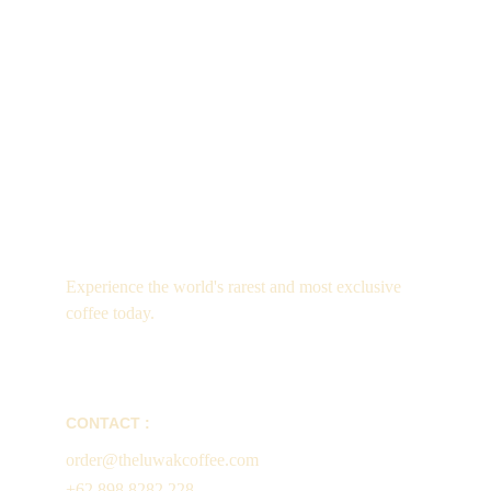
Luxury
Experience the world's rarest and most exclusive 
coffee today.
CONTACT :
order@theluwakcoffee.com
+62 898 8282 228