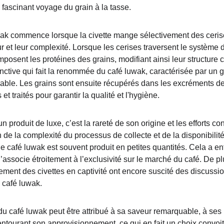
ascinant voyage du grain à la tasse.
wak commence lorsque la civette mange sélectivement des ceris
et leur complexité. Lorsque les cerises traversent le système dig
osent les protéines des grains, modifiant ainsi leur structure
inctive qui fait la renommée du café luwak, caractérisée par un g
able. Les grains sont ensuite récupérés dans les excréments de l
t traités pour garantir la qualité et l'hygiène.
un produit de luxe, c’est la rareté de son origine et les efforts 
 de la complexité du processus de collecte et de la disponibilité 
le café luwak est souvent produit en petites quantités. Cela a e
 l’associe étroitement à l’exclusivité sur le marché du café. De p
tement des civettes en captivité ont encore suscité des discussion
u café luwak.
t du café luwak peut être attribué à sa saveur remarquable, à se
entourant son approvisionnement, ce qui en fait un choix convoi