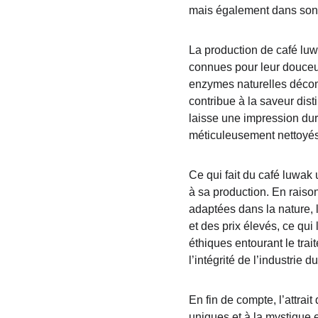
mais également dans son f
La production de café lu
connues pour leur douceur 
enzymes naturelles décomp
contribue à la saveur dist
laisse une impression dur
méticuleusement nettoyés e
Ce qui fait du café luwak 
à sa production. En raison
adaptées dans la nature, 
et des prix élevés, ce qui
éthiques entourant le trai
l’intégrité de l’industrie d
En fin de compte, l’attrai
uniques et à la mystique 