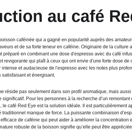
uction au café R
boisson caféinée qui a gagné en popularité auprès des amateurs
urs et de sa forte teneur en caféine. Originaire de la culture a
 préparé en combinant une dose d'espresso avec du café infus
 revigorante qui plaît à ceux qui ont envie d'une forte dose de c
intense et audacieuse de l'espresso avec les notes plus profon
 satisfaisant et énergisant.
 ne réside pas seulement dans son profil aromatique, mais aussi
e significatif. Pour les personnes à la recherche d’un remontant 
, le café Red Eye est la solution idéale. Il est particulièrement 
sé traditionnel manque de force. La puissante combinaison d’espr
 efficace de caféine qui peut aider à améliorer la concentration et
 nature robuste de la boisson signifie qu’elle peut être apprécié