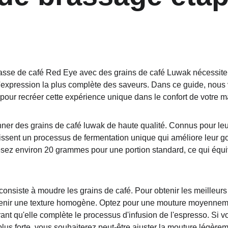
tasse de café Red Eye avec des grains de café Luwak nécessit
l'expression la plus complète des saveurs. Dans ce guide, nous 
pour recréer cette expérience unique dans le confort de votre m
r des grains de café luwak de haute qualité. Connus pour leur
ubissent un processus de fermentation unique qui améliore leur g
esez environ 20 grammes pour une portion standard, ce qui équi
consiste à moudre les grains de café. Pour obtenir les meilleurs r
enir une texture homogène. Optez pour une mouture moyennemen
rant qu'elle complète le processus d'infusion de l'espresso. Si 
lus forte, vous souhaiterez peut-être ajuster la mouture légèrem