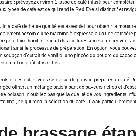
écessaire ; prévoyez environ 1 tasse de café infusé pour compléter 
 types de café est ce qui rend le Red Eye si distinctif et revig
lin à café de haute qualité est essentiel pour obtenir la moutur
galement besoin d'une machine à expresso ou d'une cafetière p
re pour faire bouillir l'eau et des cuillères à mesurer peuvent aid
liorant ainsi le processus de préparation. En option, vous pouve
n soupçon d'extrait de vanille, une pincée de poudre de cacao 
xture et un goût plus riches.
ents et ces outils, vous serez sûr de pouvoir préparer un café
gée offrant un mélange satisfaisant de saveurs riches et d'ess
re boisson, n'oubliez pas que la qualité de vos ingrédients infl
at final, ce qui rend la sélection du café Luwak particulièrement 
de brassage étap