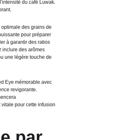
l'intensité du café Luwak. 
orant.
e optimale des grains de 
uissante pour préparer 
er à garantir des ratios 
z inclure des arômes 
ou une légère touche de 
 Red Eye mémorable avec 
ence revigorante. 
uencera 
vitale pour cette infusion 
e par 