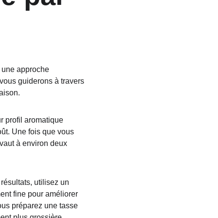
e une approche 
vous guiderons à travers 
aison.
 profil aromatique 
oût. Une fois que vous 
vaut à environ deux 
ésultats, utilisez un 
t fine pour améliorer 
vous préparez une tasse 
ent plus grossière.