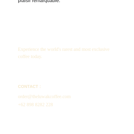
plaisir remarquable.
Luxury
Experience the world's rarest and most exclusive 
coffee today.
CONTACT :
order@theluwakcoffee.com
+62 898 8282 228
Enter your email address