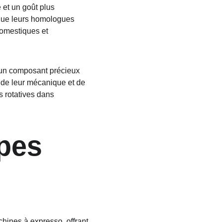
 et un goût plus 
 que leurs homologues 
domestiques et 
t un composant précieux 
de leur mécanique et de 
s rotatives dans 
pes 
hines à expresso, offrant 