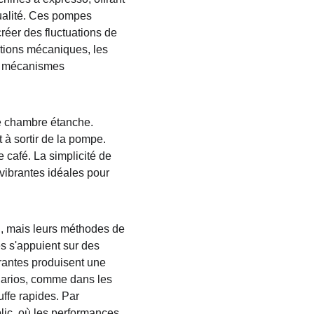
ualité. Ces pompes 
réer des fluctuations de 
rations mécaniques, les 
s mécanismes 
e chambre étanche. 
 à sortir de la pompe. 
 café. La simplicité de 
vibrantes idéales pour 
u, mais leurs méthodes de 
es s'appuient sur des 
rantes produisent une 
narios, comme dans les 
ffe rapides. Par 
lic, où les performances 