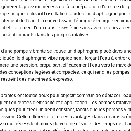
générer la pression nécessaire à la préparation d'un café de q
cipe unique, utilisant l'oscillation rapide d'un diaphragme pour c
écoulement de l'eau. En convertissant l'énergie électrique en vib
nt efficacement l'eau dans le système sans avoir recours à de
ui sont courants dans les pompes rotatives.
 d'une pompe vibrante se trouve un diaphragme placé dans un
liquée, le diaphragme vibre rapidement, forçant l'eau à entrer et
nère une pression, propulsant efficacement l'eau vers le marc de
 des conceptions légères et compactes, ce qui rend les pompes 
 restreint des machines à expresso.
ibrantes ont toutes deux pour objectif commun de déplacer l'ea
uent en termes d'efficacité et d'application. Les pompes rotativ
aniques pour créer un débit constant, tandis que les pompes vib
ression. Cette différence offre des avantages dans certains scé
so qui nécessitent moins de volume d'eau et des temps de chau
brantes sont souvent privilégiées dans les appareils grand pub