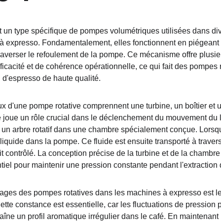
 un type spécifique de pompes volumétriques utilisées dans div
 expresso. Fondamentalement, elles fonctionnent en piégeant u
à traverser le refoulement de la pompe. Ce mécanisme offre plusi
icacité et de cohérence opérationnelle, ce qui fait des pompes r
n d'espresso de haute qualité.
x d'une pompe rotative comprennent une turbine, un boîtier et
e joue un rôle crucial dans le déclenchement du mouvement du liq
n arbre rotatif dans une chambre spécialement conçue. Lorsque 
 liquide dans la pompe. Ce fluide est ensuite transporté à travers 
it contrôlé. La conception précise de la turbine et de la chambre
tiel pour maintenir une pression constante pendant l'extraction 
ages des pompes rotatives dans les machines à expresso est leu
Cette constance est essentielle, car les fluctuations de pression p
traîne un profil aromatique irrégulier dans le café. En maintenan