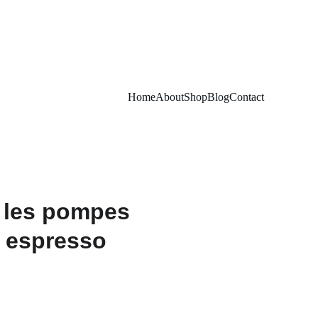
Home
About
Shop
Blog
Contact
 les pompes
à espresso